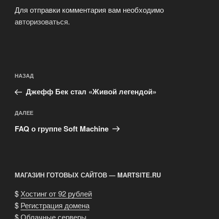
Для отправки комментария вам необходимо
авторизоваться
.
Навигация
Предыдущая
НАЗАД
по
запись:
записям
Джефф Бек стал «Живой легендой»
Следующая
ДАЛЕЕ
запись
FAQ о группе Soft Machine
МАГАЗИН ГОТОВЫХ САЙТОВ — MARTSITE.RU
$
Хостинг от 92 рублей
$
Регистрация домена
$
Облачные серверы