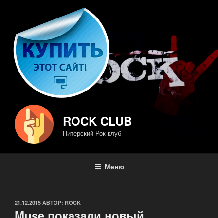
Перейти
к
содержимому
ROCK CLUB
Питерский Рок-клуб
Меню
ОПУБЛИКОВАНО
21.12.2015
АВТОР:
ROCK
Muse показали новый