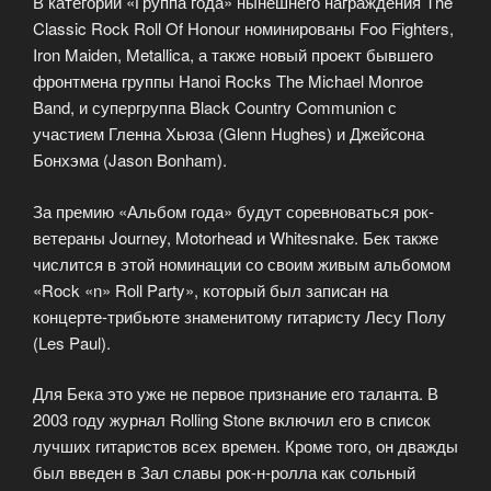
В категории «Группа года» нынешнего награждения The
Classic Rock Roll Of Honour номинированы Foo Fighters,
Iron Maiden, Metallica, а также новый проект бывшего
фронтмена группы Hanoi Rocks The Michael Monroe
Band, и супергруппа Black Country Communion с
участием Гленна Хьюза (Glenn Hughes) и Джейсона
Бонхэма (Jason Bonham).
За премию «Альбом года» будут соревноваться рок-
ветераны Journey, Motorhead и Whitesnake. Бек также
числится в этой номинации со своим живым альбомом
«Rock «n» Roll Party», который был записан на
концерте-трибьюте знаменитому гитаристу Лесу Полу
(Les Paul).
Для Бека это уже не первое признание его таланта. В
2003 году журнал Rolling Stone включил его в список
лучших гитаристов всех времен. Кроме того, он дважды
был введен в Зал славы рок-н-ролла как сольный