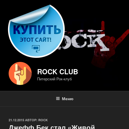
Перейти
к
содержимому
ROCK CLUB
Питерский Рок-клуб
Меню
ОПУБЛИКОВАНО
21.12.2015
АВТОР:
ROCK
Джефф Бек стал «Живой