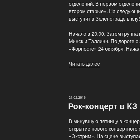
отделений. В первом отделени
втором старые». На следующи
выступит в Зеленограде в клу
Начало в 20:00. Затем группа
Минск и Таллинн. По дороге о
«Форпосте» 24 октября. Начал
Читать далее
«Гастроли
новосибирской
рок-
группы
«Черный
ОПУБЛИКОВАНО
21.02.2016
Лукич»»
Рок-концерт в КЗ
В минувшую пятницу в концер
открытие нового концертного 
«Экстрим». На сцене выступал