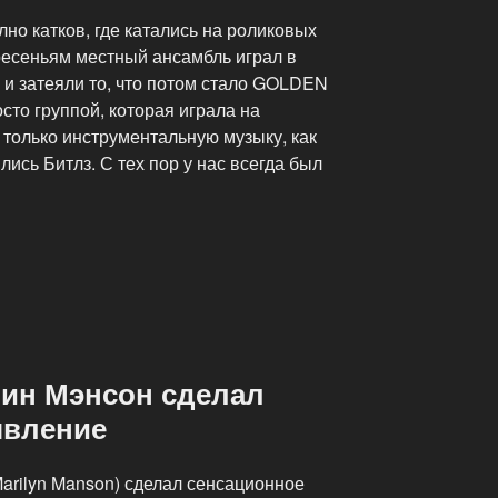
лно катков, где катались на роликовых
кресеньям местный ансамбль играл в
ы и затеяли то, что потом стало GOLDEN
то группой, которая играла на
только инструментальную музыку, как
ись Битлз. С тех пор у нас всегда был
ин Мэнсон сделал
явление
arilyn Manson) сделал сенсационное