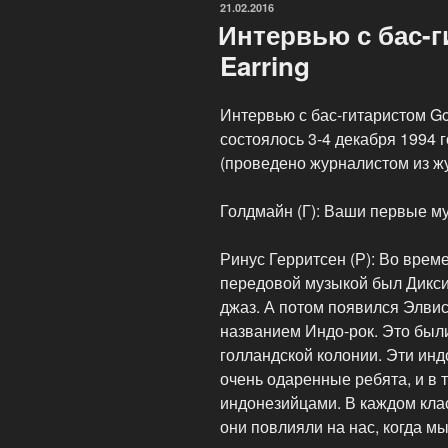
ОПУБЛИКОВАНО
21.02.2016
Интервью с бас-г
Earring
Интервью с бас-гитаристом Go
состоялось 3-4 декабря 1994 
(проведено журналистом из ж
Голдмайн (Г): Ваши первые 
Ринус Герритсен (Р): Во вре
передовой музыкой был Дикси
джаз. А потом появился Элвис
названием Индо-рок. Это был
голландской колонии. Эти ин
очень одаренные ребята, и в т
индонезийцами. В каждом кла
они повлияли на нас, когда 