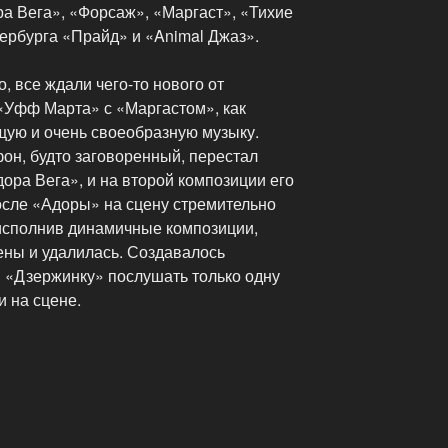
а Вега», «Форсаж», «Маргаст», «Тихие
тербурга «Прайд» и «Animal Джаз».
, все ждали чего-то нового от
 «Уфф Марта» с «Маргастом», как
щую и очень своеобразную музыку.
он, будто заговоренный, перестал
ора Вега», и на второй композиции его
сле «Адоры» на сцену стремительно
исполнив динамичные композиции,
ены и удалилась. Создавалось
 «Дзержинку» послушать только одну
и на сцене.