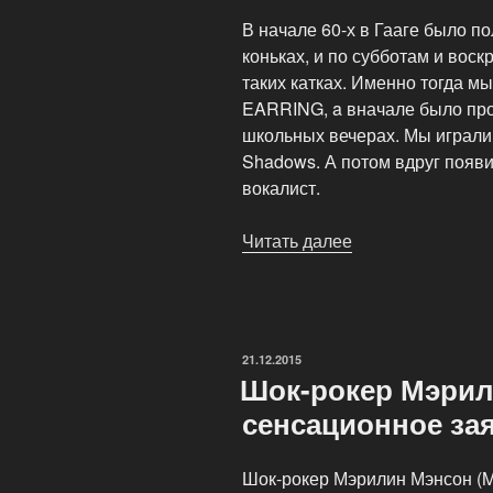
В начале 60-х в Гааге было по
коньках, и по субботам и вос
таких катках. Именно тогда м
EARRING, a вначале было прос
школьных вечерах. Мы играли 
Shadows. А потом вдруг появил
вокалист.
Читать далее
«Интервью
с
бас-
гитаристом
Golden
ОПУБЛИКОВАНО
21.12.2015
Earring»
Шок-рокер Мэрил
сенсационное за
Шок-рокер Мэрилин Мэнсон (M