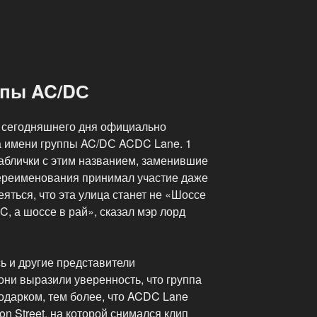
ппы AC/DС
 сегодняшнего дня официально
а имени группы AC/DС ACDC Lane. 1
таблички с этим названием, заменившие
ереименования принимал участие даже
еяться, что эта улица станет не «Шоссе
DC, а шоссе в рай», сказал мэр лорд
ь и другие представители
они выразили уверенность, что группа
одарком, тем более, что ACDC Lane
n Street, на которой снимался клип