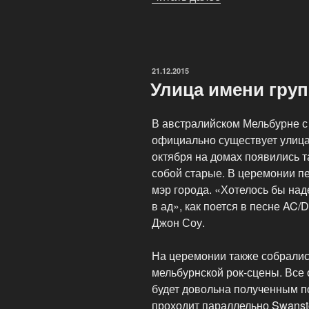
рокер
Мэрилин
Мэнсон
сделал
ОПУБЛИКОВАНО
21.12.2015
сенсационное
Улица имени гру
заявление»
В австралийском Мельбурне с
официально существует улиц
октября на домах появились 
собой старые. В церемонии п
мэр города. «Хотелось бы над
в ад», как поется в песне AC/
Джон Соу.
На церемонии также собралис
мельбурнской рок-сцены. Все 
будет довольна полученным п
проходит параллельно Swansto