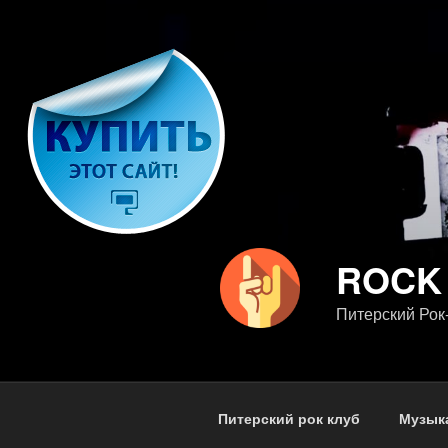
Перейти
к
содержимому
ROCK
Питерский Рок
Питерский рок клуб
Музык