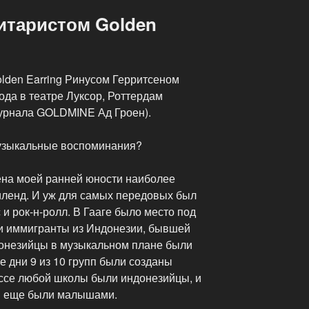
итаристом Golden
lden Earring Ринусом Герритсеном
года в театре Луксор, Роттердам
урнала GOLDMINE Ад Гроен).
музыкальные воспоминания?
мена моей ранней юности наиболее
ленд. И уж для самых передовых был
 и рок-н-ролл. В Гааге было место под
и иммигранты из Индонезии, бывшей
донезийцы в музыкальном плане были
е дни 9 из 10 групп были созданы
ссе любой школы были индонезийцы, и
мы еще были малышами.