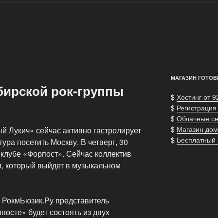
МАГАЗИН ГОТОВ
бирской рок-группы
$
Хостинг от 9
$
Регистрация
$
Облачные с
$
Магазин дом
й Лукич» сейчас активно гастролирует
$
Бесплатный
тура посетить Москву. В четверг, 30
 клубе «Форпост». Сейчас коллектив
, который выйдет в музыкальном
у РокмЬюзик.Ру представитель
посте» будет состоять из двух