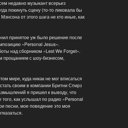
всем недавно музыкант всерьез
гда покинуть сцену (то-то ликовала бы
Мэнсона от этого шага не кто иные, как
енил принятое уж было решение после
омпозицию «Personal Jesus».
оты над сборником «Lest We Forget».
м прощанием с шоу-бизнесом,
том мире, куда никак не мог вписаться
 стать своим в компании Бритни Спирз
азмышлений я пришел к выводу, что
е того, как услышал по радио «Personal
мои песни, мое поведение это моя
отказаться.