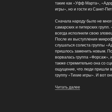
такие как «Уфф Марта», «Адор
игры», но и гости из Санкт-Пе
Сначала народу было не много
самарских и питерских групп.
всегда исполнили свою злове
После их выступления микроф
слушаться солиста группы «Ад
пришлось заменить новым. По
ворвалась группа «Форсаж», 
также стремительно она со сц
ощущение, что люди пришли в
группу «Тихие игры». И вот он
Читать далее
«Рок-
концерт
в
КЗ
«Дзержинка»»