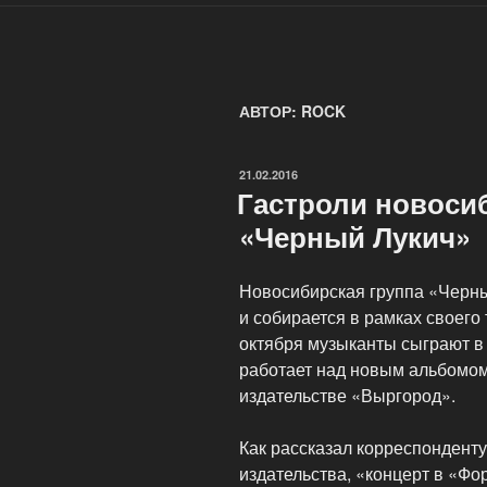
АВТОР:
ROCK
ОПУБЛИКОВАНО
21.02.2016
Гастроли новоси
«Черный Лукич»
Новосибирская группа «Черны
и собирается в рамках своего 
октября музыканты сыграют в
работает над новым альбомом
издательстве «Выргород».
Как рассказал корреспондент
издательства, «концерт в «Фор