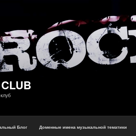
 CLUB
-клуб
альный Блог
Доменные имена музыкальной тематики