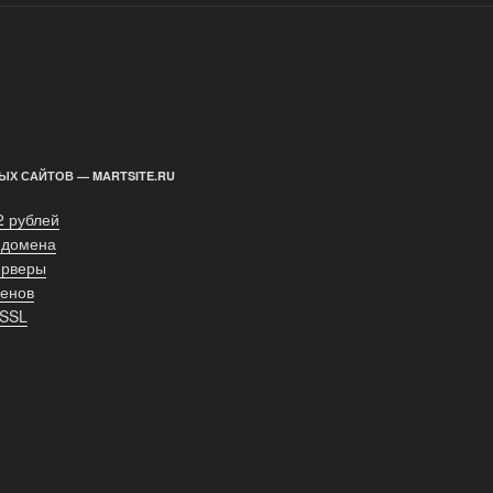
ЫХ САЙТОВ — MARTSITE.RU
2 рублей
 домена
ерверы
енов
 SSL